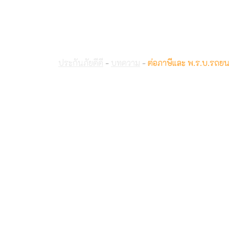
ต่อภาษีและ พ.ร.บ.รถยนต์
ประกันภัยดีดี
-
บทความ
-
ต่อภาษีและ พ.ร.บ.รถยน