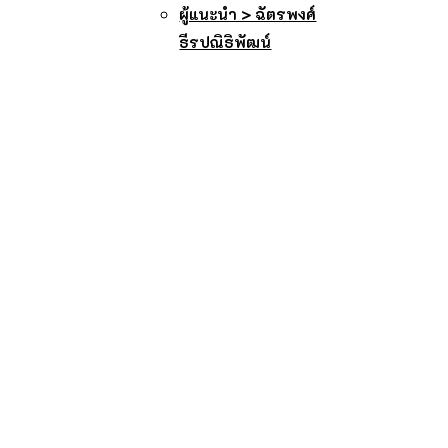
ผู้แนะนำ > ฉัตรพงศ์
ธีรปณิธิพัฒน์